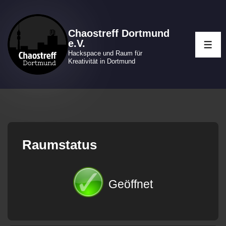
↓
Zum
Chaostreff Dortmund
Inhalt
e.V.
ME
Hackspace und Raum für
Kreativität in Dortmund
Raumstatus
Geöffnet