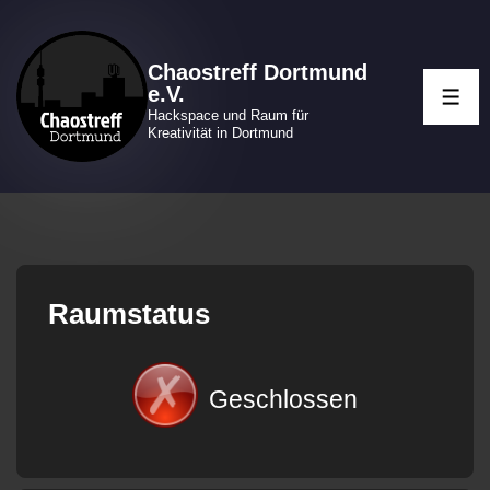
↓
Zum
Chaostreff Dortmund
Inhalt
e.V.
ME
Hackspace und Raum für
Kreativität in Dortmund
Raumstatus
Geschlossen