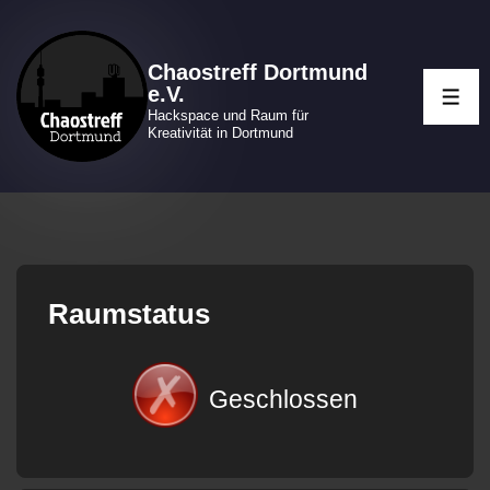
↓
Zum
Chaostreff Dortmund
Inhalt
e.V.
ME
Hackspace und Raum für
Kreativität in Dortmund
Raumstatus
Geschlossen