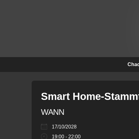
↓
Zum
Inhalt
Hauptna
Chao
Smart Home-Stammt
WANN
17/10/2028
19:00 - 22:00