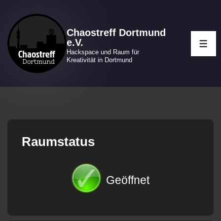
↓
Zum
Chaostreff Dortmund
Inhalt
e.V.
ME
Hackspace und Raum für
Kreativität in Dortmund
Raumstatus
Geöffnet