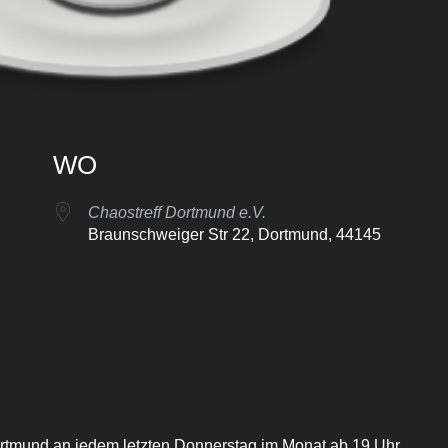
WO
Chaostreff Dortmund e.V.
Braunschweiger Str 22, Dortmund, 44145
oogle Kalender
iCalendar
Dortmund an jedem letzten Donnerstag im Monat ab 19 Uhr