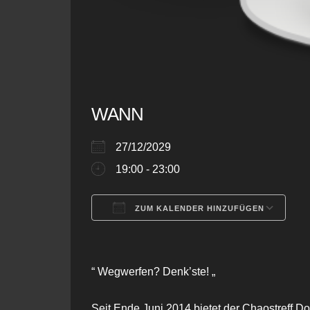
WANN
27/12/2029
19:00 - 23:00
ZUM KALENDER HINZUFÜGEN
ICS herunterladen
G
“ Wegwerfen? Denk’ste! „
Seit Ende Juni 2014 bietet der Chaostreff 