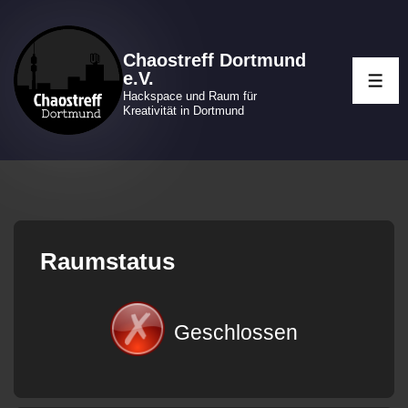
↓
Zum
Chaostreff Dortmund
Inhalt
e.V.
ME
Hackspace und Raum für
Kreativität in Dortmund
Raumstatus
Geschlossen