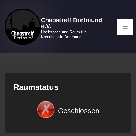
↓
Zum
Chaostreff Dortmund
Inhalt
e.V.
ME
Hackspace und Raum für
Kreativität in Dortmund
Raumstatus
Geschlossen