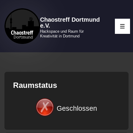
↓
Zum
Chaostreff Dortmund
Inhalt
e.V.
ME
Hackspace und Raum für
Kreativität in Dortmund
Raumstatus
Geschlossen