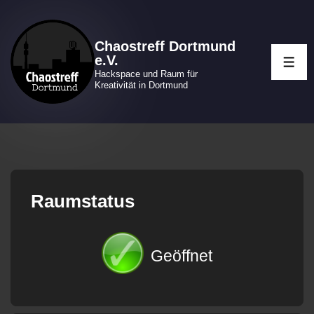
↓
Zum
Chaostreff Dortmund
Inhalt
e.V.
ME
Hackspace und Raum für
Kreativität in Dortmund
Raumstatus
Geöffnet