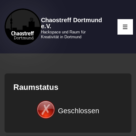
↓
Zum
Chaostreff Dortmund
Inhalt
e.V.
ME
Hackspace und Raum für
Kreativität in Dortmund
Raumstatus
Geschlossen