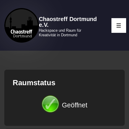
↓
Zum
Chaostreff Dortmund
Inhalt
e.V.
ME
Hackspace und Raum für
Kreativität in Dortmund
Raumstatus
Geöffnet