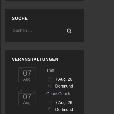
SUCHE
Office 365
Outlook Live
Suchen
nach:
VERANSTALTUNGEN
Treff
07
7 Aug. 26
Aug.
Dortmund
ChaosCouch
07
7 Aug. 26
Aug.
Dortmund