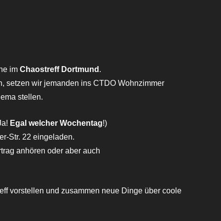
oogle Kalender
iCalendar
ihe im
Chaostreff Dortmund
.
n, setzen wir jemanden ins CTDO Wohnzimmer
ema stellen.
Ja!
Egal welcher Wochentag
!)
r-Str. 22 eingeladen.
rtrag anhören oder aber auch
eff vorstellen und zusammen neue Dinge über coole