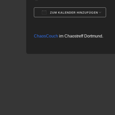
ZUM KALENDER HINZUFÜGEN
ICS herunterladen
G
ChaosCouch
im Chaostreff Dortmund.