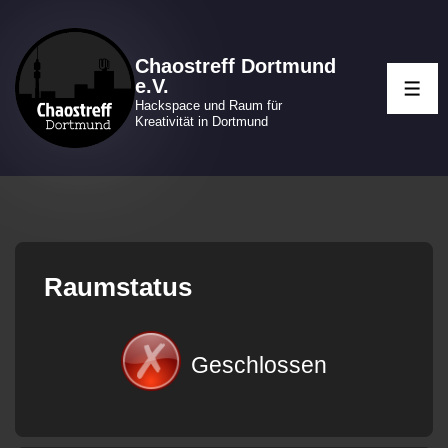
↓
Zum
Chaostreff Dortmund
Inhalt
e.V.
ME
Hackspace und Raum für
Kreativität in Dortmund
Raumstatus
Geschlossen