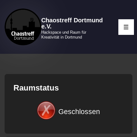
↓
Zum
Chaostreff Dortmund
Inhalt
e.V.
ME
Hackspace und Raum für
Kreativität in Dortmund
Raumstatus
Geschlossen