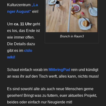
Kulturzentrum
„La
nger August“
ein!
Um
ca. 11 Uhr
geht
es los, das Ende ist
Brunch in Raum3
wie immer offen.
Die Details dazu
gibt es im
ctdo
wiki!
Schaut einfach vorab im
Mitbring
Pad
rein und kündigt
an was ihr auf den Tisch werft, alles kann, nichts muss!
Es sind sowohl alte als auch neue Menschen gerne
gesehen! Bringt was zu futtern, euer aktuelles Projekt,
beides oder einfach nur Neugierde mit!