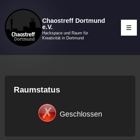
↓
Zum
Chaostreff Dortmund
Inhalt
e.V.
ME
Hackspace und Raum für
Kreativität in Dortmund
Raumstatus
Geschlossen