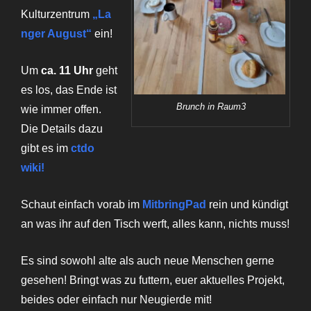
Kulturzentrum
„La
nger August“
ein!
Um
ca. 11 Uhr
geht
es los, das Ende ist
Brunch in Raum3
wie immer offen.
Die Details dazu
gibt es im
ctdo
wiki!
Schaut einfach vorab im
Mitbring
Pad
rein und kündigt
an was ihr auf den Tisch werft, alles kann, nichts muss!
Es sind sowohl alte als auch neue Menschen gerne
gesehen! Bringt was zu futtern, euer aktuelles Projekt,
beides oder einfach nur Neugierde mit!