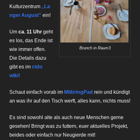
Kulturzentrum
„La
nger August“
ein!
Um
ca. 11 Uhr
geht
es los, das Ende ist
Brunch in Raum3
wie immer offen.
Die Details dazu
gibt es im
ctdo
wiki!
Schaut einfach vorab im
Mitbring
Pad
rein und kündigt
an was ihr auf den Tisch werft, alles kann, nichts muss!
Es sind sowohl alte als auch neue Menschen gerne
gesehen! Bringt was zu futtern, euer aktuelles Projekt,
beides oder einfach nur Neugierde mit!