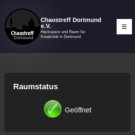
↓
Zum
Chaostreff Dortmund
Inhalt
e.V.
ME
Hackspace und Raum für
Kreativität in Dortmund
Raumstatus
Geöffnet