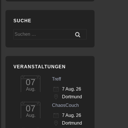
SUCHE
Office 365
Outlook Live
Suchen
nach:
VERANSTALTUNGEN
Treff
07
7 Aug. 26
Aug.
Dortmund
ChaosCouch
07
7 Aug. 26
Aug.
Dortmund