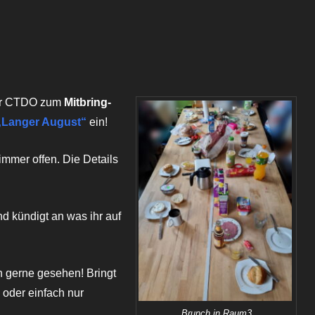
oogle Kalender
iCalendar
der CTDO zum
Mitbring-
„Langer August“
ein!
 immer offen. Die Details
nd kündigt an was ihr auf
 gerne gesehen! Bringt
s oder einfach nur
Brunch in Raum3