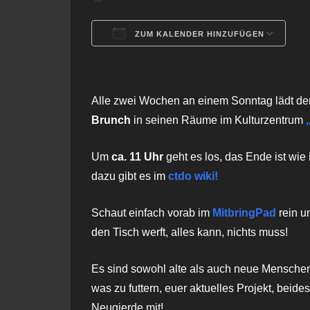
ZUM KALENDER HINZUFÜGEN
ICS herunterladen
G
Alle zwei Wochen an einem Sonntag lädt 
Brunch
in seinen Räume im Kulturzentrum
Um
ca. 11 Uhr
geht es los, das Ende ist wie
dazu gibt es im
ctdo wiki!
Schaut einfach vorab im
Mitbring
Pad
rein u
den Tisch werft, alles kann, nichts muss!
Es sind sowohl alte als auch neue Menschen
was zu futtern, euer aktuelles Projekt, beide
Neugierde mit!