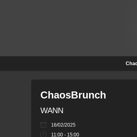
↓
Zum
Inhalt
Hauptna
Chao
ChaosBrunch
WANN
16/02/2025
11:00 - 15:00