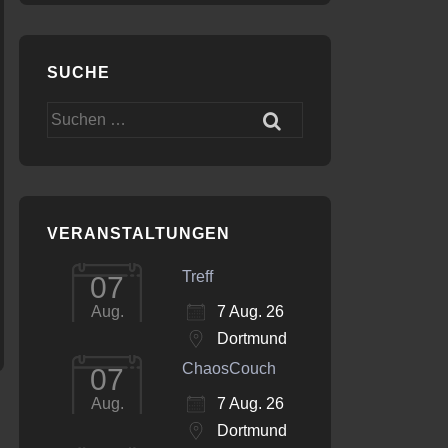
SUCHE
Office 365
Outlook Live
Suchen
nach:
VERANSTALTUNGEN
Treff
07
7 Aug. 26
Aug.
Dortmund
ChaosCouch
07
7 Aug. 26
Aug.
Dortmund