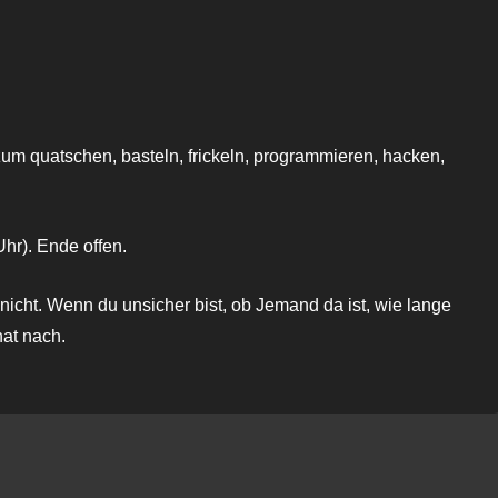
oogle Kalender
iCalendar
zum quatschen, basteln, frickeln, programmieren, hacken,
hr). Ende offen.
nicht. Wenn du unsicher bist, ob Jemand da ist, wie lange
hat nach.