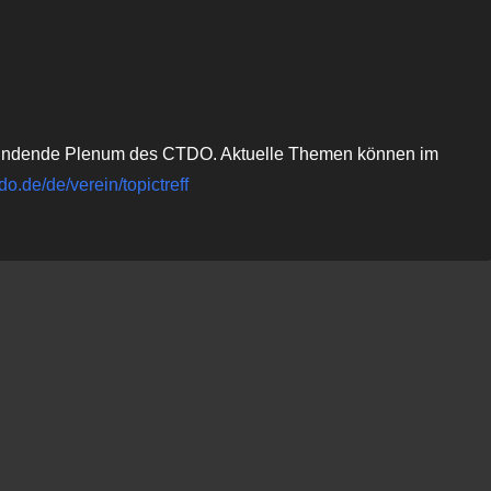
oogle Kalender
iCalendar
attfindende Plenum des CTDO. Aktuelle Themen können im
tdo.de/de/verein/topictreff