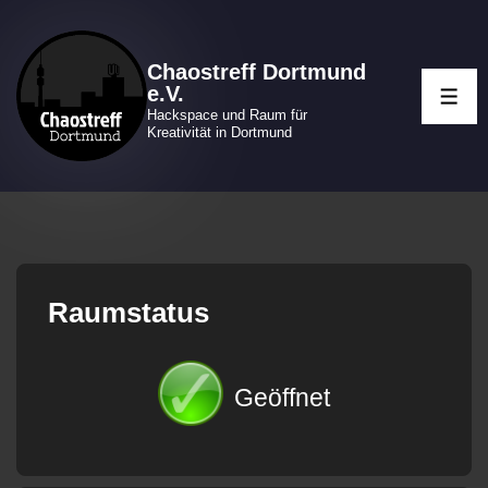
↓
Zum
Chaostreff Dortmund
Inhalt
e.V.
ME
Hackspace und Raum für
Kreativität in Dortmund
Raumstatus
Geöffnet