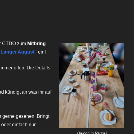
oogle Kalender
iCalendar
der CTDO zum
Mitbring-
„Langer August“
ein!
 immer offen. Die Details
nd kündigt an was ihr auf
 gerne gesehen! Bringt
s oder einfach nur
Brunch in Raum3