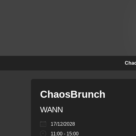
↓
Zum
Inhalt
Hauptna
Chao
ChaosBrunch
WANN
17/12/2028
11:00 - 15:00