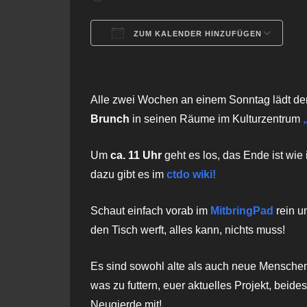
ZUM KALENDER HINZUFÜGEN
ICS herunterladen
G
Alle zwei Wochen an einem Sonntag lädt 
Brunch
in seinen Räume im Kulturzentrum
Um
ca. 11 Uhr
geht es los, das Ende ist wie
dazu gibt es im
ctdo wiki!
Schaut einfach vorab im
Mitbring
Pad
rein u
den Tisch werft, alles kann, nichts muss!
Es sind sowohl alte als auch neue Menschen
was zu futtern, euer aktuelles Projekt, beide
Neugierde mit!